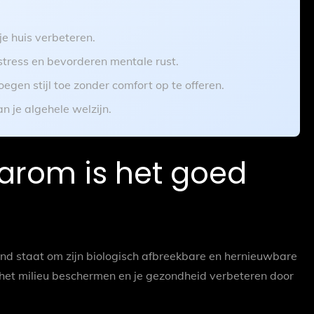
je huis verbeteren.
 stress en bevorderen mentale rust.
gen stijl toe zonder comfort op te offeren.
 je algehele welzijn.
aarom is het goed
ekend staat om zijn biologisch afbreekbare en hernieuwbare
 het milieu beschermen en je gezondheid verbeteren door