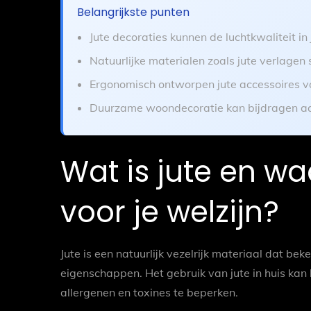
Belangrijkste punten
Jute decoraties kunnen de luchtkwaliteit in 
Natuurlijke materialen zoals jute verlagen
Ergonomisch ontworpen jute accessoires voe
Duurzame woondecoratie kan bijdragen aan
Wat is jute en w
voor je welzijn?
Jute is een natuurlijk vezelrijk materiaal dat b
eigenschappen. Het gebruik van jute in huis kan
allergenen en toxines te beperken.