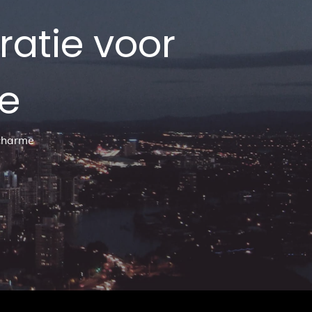
oratie voor
me
 charme