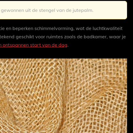
l gewonnen uit de stengel van de jutepalm.
atie en beperken schimmelvorming, wat de luchtkwaliteit
tstekend geschikt voor ruimtes zoals de badkamer, waar je
en ontspannen start van de dag
.