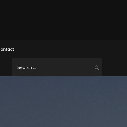
l
ontact
Search
Search
for: