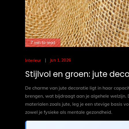
7 min to read
Posted
jun 1, 2026
Interieur
on
Stijlvol en groen: jute de
De charme van jute decoratie ligt in haar capacit
brengen, wat bijdraagt aan je algehele welzijn. 
materialen zoals jute, leg je een stevige basis
zowel je fysieke als mentale gezondheid.