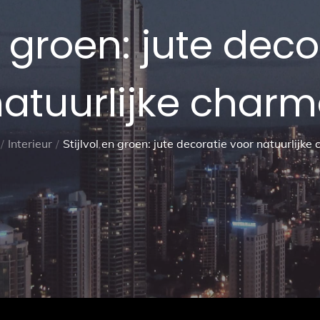
n groen: jute dec
atuurlijke char
Interieur
Stijlvol en groen: jute decoratie voor natuurlijke