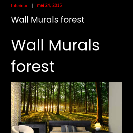
Posted
mei 24, 2015
Interieur
on
Wall Murals forest
Wall Murals
forest