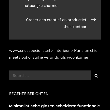
natuurlijke charme
navigatie
Creëer een creatief en productief
thuiskantoor
www.snusspecialist.nl
>
Interieur
>
Parisian chic
meets boho: stijl je veranda als woonkamer
Search
Search
for:
RECENTE BERICHTEN
Minimalistische glazen scheiders: functionele