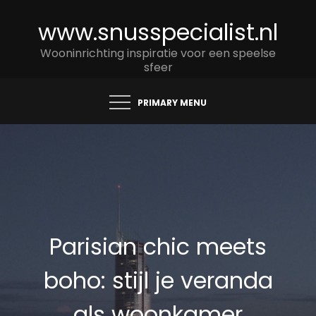
Skip
www.snusspecialist.nl
to
content
Wooninrichting inspiratie voor een speelse
sfeer
PRIMARY MENU
Parisian chic meets
boho: stijl je veranda
als woonkamer