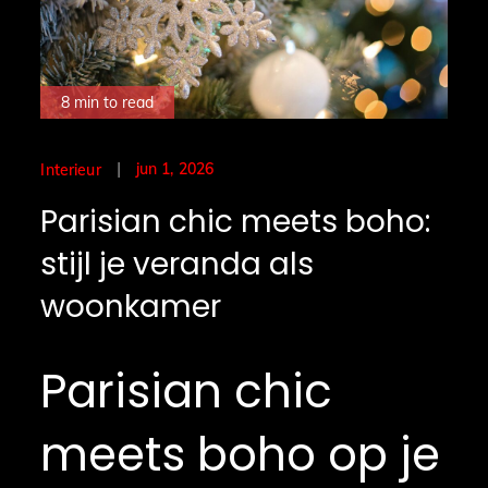
8 min to read
Posted
jun 1, 2026
Interieur
on
Parisian chic meets boho:
stijl je veranda als
woonkamer
Parisian chic
meets boho op je