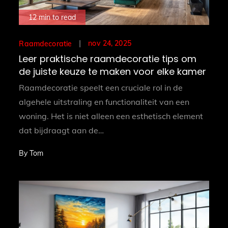
12 min to read
Posted
nov 24, 2025
Raamdecoratie
on
Leer praktische raamdecoratie tips om
de juiste keuze te maken voor elke kamer
Raamdecoratie speelt een cruciale rol in de
algehele uitstraling en functionaliteit van een
woning. Het is niet alleen een esthetisch element
dat bijdraagt aan de…
By
Tom