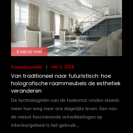
6 min to read
Posted
mei 2, 2026
Raamdecoratie
on
Van traditioneel naar futuristisch: hoe
holografische raammeubels de esthetiek
veranderen
De technologieën van de toekomst vinden steeds
meer hun weg naar ons dagelijks leven. Een van
de meest fascinerende ontwikkelingen op
interieurgebied is het gebruik…