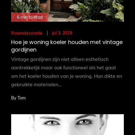
6 min to read
Posted
jul 3, 2026
Raamdecoratie
on
Hoe je woning koeler houden met vintage
gordijnen
Vintage gordijnen zijn niet alleen esthetisch
aantrekkelijk maar ook functioneel als het gaat
om het koeler houden van je woning. Hun dikte en
gebruikte materialen…
By
Tom