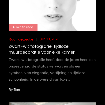
6 min to read
Posted
jun 13, 2026
Raamdecoratie
on
Zwart-wit fotografie: tijdloze
muurdecoratie voor elke kamer
Zwart-wit fotografie heeft door de jaren heen een
ongeëvenaarde status verworven als een
symbool van elegantie, verfijning en tijdloze
schoonheid. In de wereld van luxe…
By
Tom