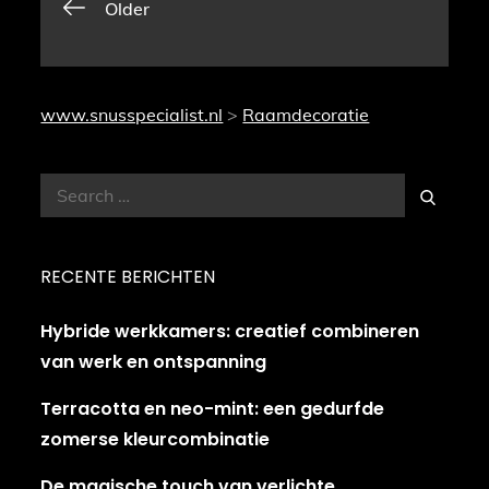
Berichtennavigati
Older
www.snusspecialist.nl
>
Raamdecoratie
Search
Search
for:
RECENTE BERICHTEN
Hybride werkkamers: creatief combineren
van werk en ontspanning
Terracotta en neo-mint: een gedurfde
zomerse kleurcombinatie
De magische touch van verlichte