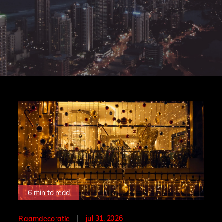
6 min to read
Posted
jul 31, 2026
Raamdecoratie