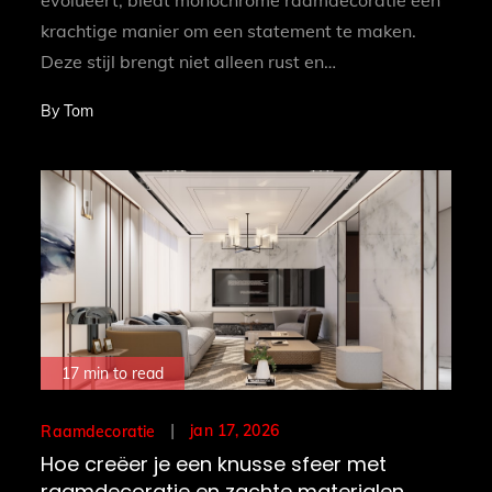
evolueert, biedt monochrome raamdecoratie een
krachtige manier om een statement te maken.
Deze stijl brengt niet alleen rust en…
By
Tom
17 min to read
Posted
jan 17, 2026
Raamdecoratie
on
Hoe creëer je een knusse sfeer met
raamdecoratie en zachte materialen