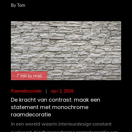
By
Tom
7 min to read
Posted
apr 2, 2026
Raamdecoratie
on
De kracht van contrast: maak een
statement met monochrome
raamdecoratie
In een wereld waarin interieurdesign constant