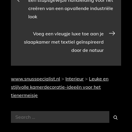
Een stapsgewijze handleiding voor het
creëren van een opvallende industriële
navigatie
look
Voeg een vleugje luxe toe aan je
slaapkamer met textiel geïnspireerd
door de natuur
www.snusspecialist.nl
>
Interieur
>
Leuke en
stijlvolle kamerdecoratie-ideeën voor het
tienermeisje
Search
Search
for: