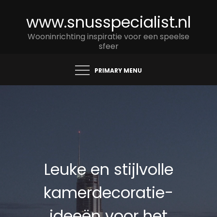
Skip
www.snusspecialist.nl
to
content
Wooninrichting inspiratie voor een speelse
sfeer
PRIMARY MENU
Leuke en stijlvolle
kamerdecoratie-
ideeën voor het