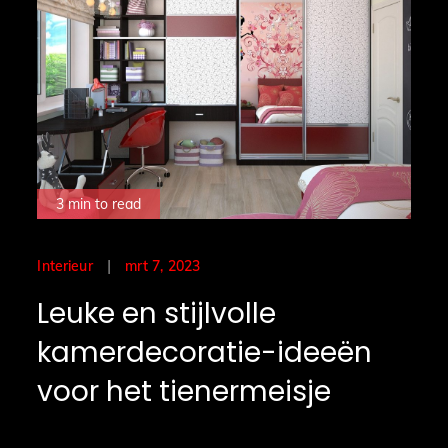
3 min to read
Posted
mrt 7, 2023
Interieur
on
Leuke en stijlvolle
kamerdecoratie-ideeën
voor het tienermeisje