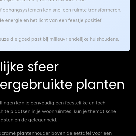
of ophangsystemen kan snel een ruimte transformeren.
 energie en het licht van een feestje positief
ze die goed past bij milieuvriendelijke huishoudens.
lijke sfeer
ergebruikte planten
ingen kan je eenvoudig een feestelijke en toch
ch te plaatsen in je woonruimtes, kun je thematische
 gasten en de gelegenheid.
cramé plantenhouder boven de eettafel voor een