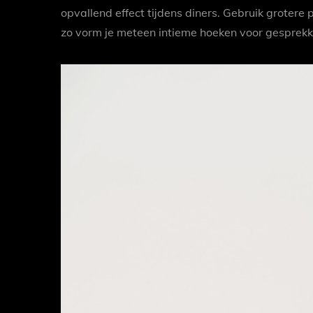
opvallend effect tijdens diners. Gebruik grotere 
zo vorm je meteen intieme hoeken voor gesprekke