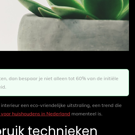
n, dan bespaar je niet alleen tot 60% van de initiële
id.
nterieur een eco-vriendelijke uitstraling, een trend die
 voor huishoudens in Nederland
momenteel is.
ruik technieken