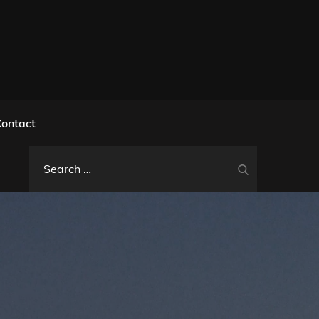
l
ontact
Search
Search
for: