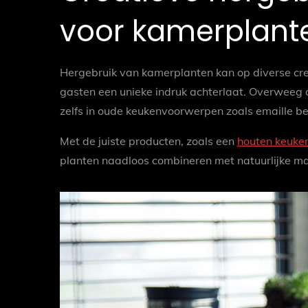
voor kamerplant
Hergebruik van kamerplanten kan op diverse cr
gasten een unieke indruk achterlaat. Overweeg o
zelfs in oude keukenvoorwerpen zoals emaille b
Met de juiste producten, zoals een
houten keuke
planten naadloos combineren met natuurlijke ma