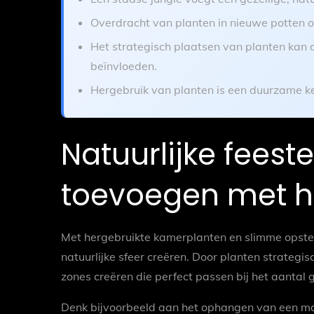
Overdracht van planten in nieuwe potten 
Het strategisch plaatsen van planten kan de
beïnvloeden.
Hergebruik van planten is een duurzame keu
Natuurlijke feeste
toevoegen met h
Met hergebruikte kamerplanten en slimme opstell
natuurlijke sfeer creëren. Door planten strategis
zones creëren die perfect passen bij het aantal
Denk bijvoorbeeld aan het ophangen van een ma