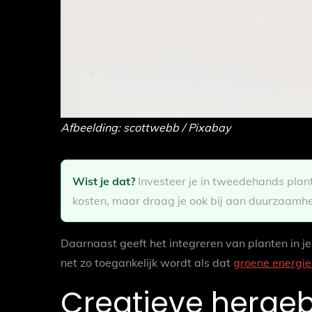
Afbeelding: scottwebb / Pixabay
Wist je dat?
Investeer je in tweedehands plante
kosten, maar draag je ook bij aan duurzaamhe
Daarnaast geeft het integreren van planten in je i
net zo toegankelijk wordt als dat
groene energie
Creatieve hergeb