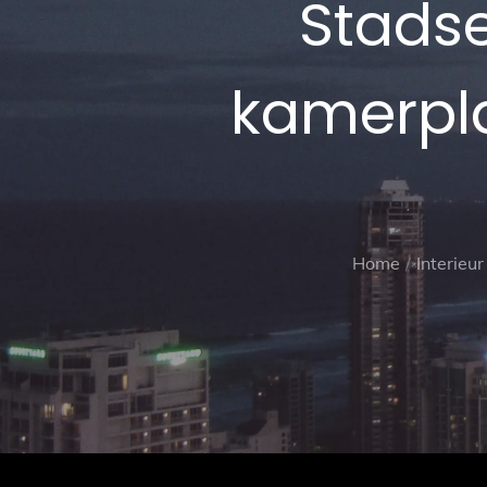
Stadse
kamerpla
Home
Interieur