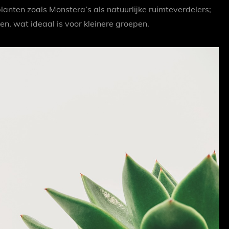
planten zoals Monstera’s als natuurlijke ruimteverdelers;
n, wat ideaal is voor kleinere groepen.