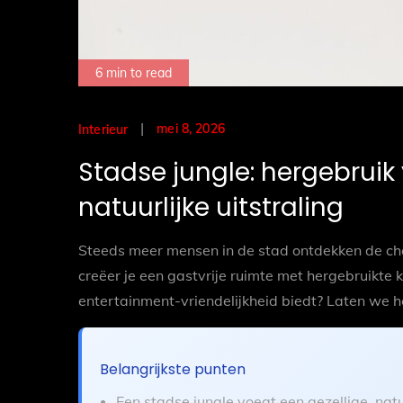
6 min to read
Posted
mei 8, 2026
Interieur
on
Stadse jungle: hergebrui
natuurlijke uitstraling
Steeds meer mensen in de stad ontdekken de cha
creëer je een gastvrije ruimte met hergebruikte 
entertainment-vriendelijkheid biedt? Laten we 
Belangrijkste punten
Een stadse jungle voegt een gezellige, natuur