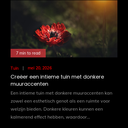
7 min to read
Posted
mei 20, 2026
Tuin
on
Creëer een intieme tuin met donkere
muuraccenten
Een intieme tuin met donkere muuraccenten kan
zowel een esthetisch genot als een ruimte voor
welzijn bieden. Donkere kleuren kunnen een
kalmerend effect hebben, waardoor…