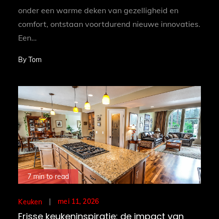
onder een warme deken van gezelligheid en
comfort, ontstaan voortdurend nieuwe innovaties.
Een…
By
Tom
7 min to read
Posted
mei 11, 2026
Keuken
on
Frisse keukeninspiratie: de impact van