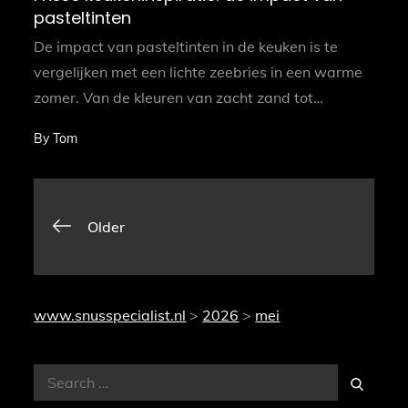
pasteltinten
De impact van pasteltinten in de keuken is te
vergelijken met een lichte zeebries in een warme
zomer. Van de kleuren van zacht zand tot…
By
Tom
Berichtennavigati
Older
www.snusspecialist.nl
>
2026
>
mei
Search
Search
for: