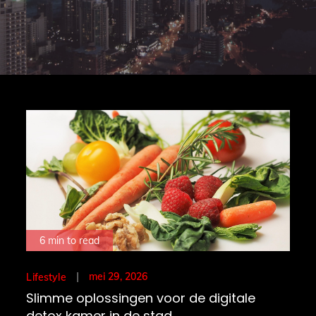
6 min to read
Posted
mei 29, 2026
Lifestyle
on
Slimme oplossingen voor de digitale
detox kamer in de stad