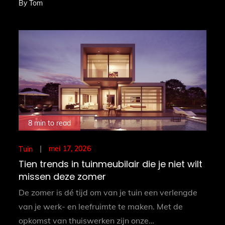
By
Tom
8 min to read
Posted
mei 17, 2026
Tuin
on
Tien trends in tuinmeubilair die je niet wilt
missen deze zomer
De zomer is dé tijd om van je tuin een verlengde
van je werk- en leefruimte te maken. Met de
opkomst van thuiswerken zijn onze…