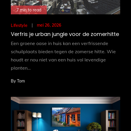
7 min to read
Posted
mei 26, 2026
Lifestyle
on
Verfris je urban jungle voor de zomerhitte
Een groene oase in huis kan een verfrissende
schuilplaats bieden tegen de zomerse hitte. Wie
houdt er nou niet van een huis vol levendige
planten…
By
Tom