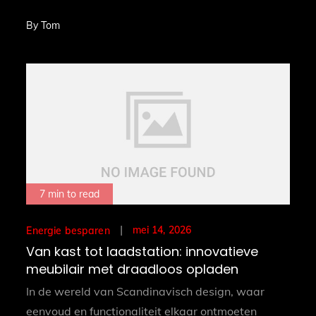
By
Tom
7 min to read
Posted
mei 14, 2026
Energie besparen
on
Van kast tot laadstation: innovatieve
meubilair met draadloos opladen
In de wereld van Scandinavisch design, waar
eenvoud en functionaliteit elkaar ontmoeten