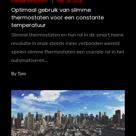
Posted
mei 29, 2026
Energie besparen
on
Optimaal gebruik van slimme
thermostaten voor een constante
temperatuur
Slimme thermostaten en hun rol in de smart home
revolutie In onze steeds meer verbonden wereld
spelen slimme thermostaten een cruciale rol in het
automatiseren…
By
Tom