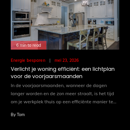
6 min to read
Posted
mei 23, 2026
Energie besparen
on
Verlicht je woning efficiënt: een lichtplan
voor de voorjaarsmaanden
In de voorjaarsmaanden, wanneer de dagen
langer worden en de zon meer straalt, is het tijd
om je werkplek thuis op een efficiënte manier te…
By
Tom