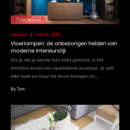
7 min to read
Posted
mei 26, 2026
Interieur
on
Vloerlampen: de onbezongen helden van
moderne interieurstijl
Als je net je eerste huis hebt gekocht, is het
inrichten ervan een opwindend avontuur. Je wilt
elke hoek en muur tot leven brengen en…
By
Tom