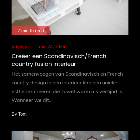
7 min to read
Posted
mei 23, 2026
Interieur
on
Creëer een Scandinavisch/French
country fusion interieur
Het samenvoegen van Scandinavisch en French
country design in een interieur kan een unieke
esthetiek creëren die zowel warm als verfijnd is.
Wanneer we dit…
By
Tom