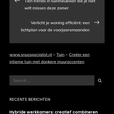
Bericht
Tien trends in tuinmeubilair die je niet
wilt missen deze zomer
navigatie
Verlicht je woning efficiënt: een
lichtplan voor de voorjaarsmaanden
www.snusspecialist.nl
>
Tuin
>
Creëer een
intieme tuin met donkere muuraccenten
Search
Search
for:
RECENTE BERICHTEN
Hybride werkkamers: creatief combineren