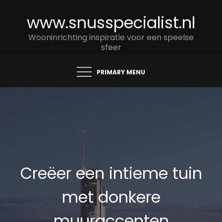
Skip
www.snusspecialist.nl
to
content
Wooninrichting inspiratie voor een speelse
sfeer
PRIMARY MENU
Creëer een intieme tuin
met donkere
muuraccenten