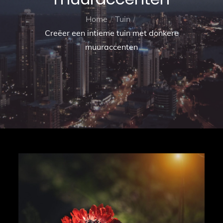
Home
Tuin
Creëer een intieme tuin met donkere
muuraccenten