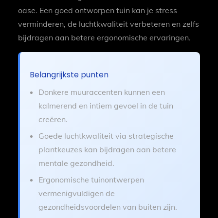
oase. Een goed ontworpen tuin kan je stress
verminderen, de luchtkwaliteit verbeteren en zelfs
bijdragen aan betere ergonomische ervaringen.
Belangrijkste punten
Donkere muuraccenten kunnen een
kalmerend en intiem gevoel in de tuin
creëren.
Goede luchtkwaliteit via strategische
plantkeuzes kan bijdragen aan betere
mentale gezondheid.
Ergonomische tuinontwerpen
vermenigvuldigen de
gezondheidsvoordelen van buiten zijn.