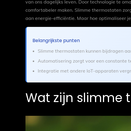
van ons dagelijks leven. Door technologie te om
comfortabeler maken. Slimme thermostaten zorge
aan energie-efficiëntie. Maar hoe optimaliseer 
Belangrijkste punten
Slimme thermostaten kunnen bijdragen aan
Automatisering zorgt voor een constante t
Integratie met andere IoT-apparaten verg
Wat zijn slimme 