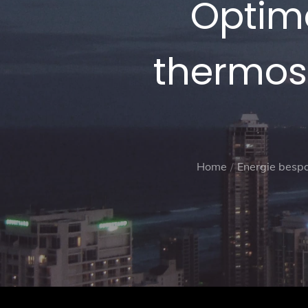
Optim
thermos
Home
Energie besp