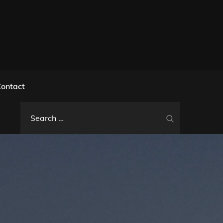
l
ontact
Search
Search
for: