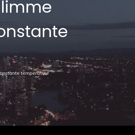
slimme
onstante
constante temperatuur