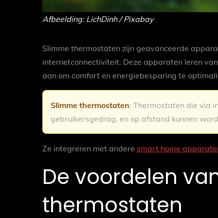
Afbeelding: LichDinh / Pixabay
Slimme thermostaten zijn geavanceerde apparat
internetconnectiviteit. Deze apparaten leren 
aan om comfort en energiebesparing te optimali
Slimme thermostaten
: Thermostaten die via 
gebruikersgedrag, en op afstand kunnen word
Ze integreren met andere
smart home apparate
De voordelen va
thermostaten