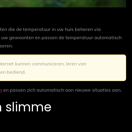
en die de temperatuur in uw huis beheren via
van uw gewoonten en passen de temperatuur automatisch
seren.
internet kunnen communiceren, leren van
en bediend.
n
en passen zich automatisch aan nieuwe situaties aan.
n slimme