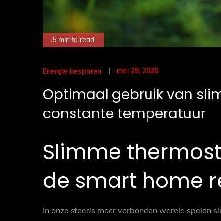
5 min to read
Posted
mei 29, 2026
Energie besparen
on
Optimaal gebruik van sl
constante temperatuur
Slimme thermosta
de smart home re
In onze steeds meer verbonden wereld spelen sl