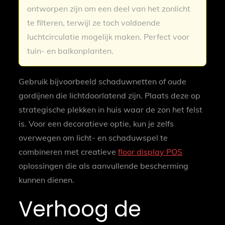
ontworpen zijn om een deel van het zonlicht
te filteren, terwijl ze toch voldoende
luchtcirculatie mogelijk maken. Perfect voor
tuin- en balkonplanten.
Gebruik bijvoorbeeld schaduwnetten of oude
gordijnen die lichtdoorlatend zijn. Plaats deze op
strategische plekken in huis waar de zon het felst
is. Voor een decoratieve optie, kun je zelfs
overwegen om licht- en schaduwspel te
combineren met creatieve
floor display POS
oplossingen die als aanvullende bescherming
kunnen dienen.
Verhoog de