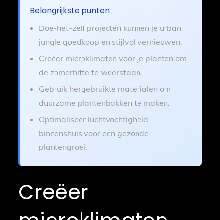
Belangrijkste punten
Doe-het-zelf projecten kunnen je urban
jungle goedkoop en stijlvol vernieuwen.
Creëer microklimaten voor je planten om
de zomerhitte te weerstaan.
Gebruik hergebruikte materialen om
duurzame plantenbakken te maken.
Optimaliseer luchtvochtigheid
binnenshuis voor een gezonde
plantengroei.
Creëer