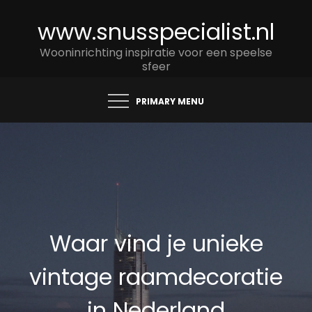
Skip
www.snusspecialist.nl
to
content
Wooninrichting inspiratie voor een speelse
sfeer
PRIMARY MENU
Waar vind je unieke
vintage raamdecoratie
in Nederland