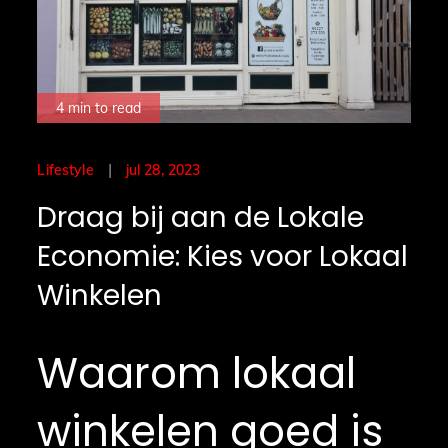
4 min to read
Posted
jul 28, 2023
Lifestyle
on
Draag bij aan de Lokale
Economie: Kies voor Lokaal
Winkelen
Waarom lokaal
winkelen goed is