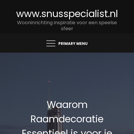
Skip
www.snusspecialist.nl
to
content
Wooninrichting inspiratie voor een speelse
sfeer
PRIMARY MENU
Waarom
Raamdecoratie
Essentieel is voor je