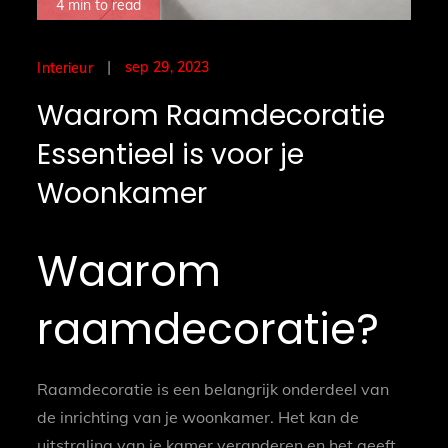
4 min to read
Posted
sep 29, 2023
Interieur
on
Waarom Raamdecoratie
Essentieel is voor je
Woonkamer
Waarom
raamdecoratie?
Raamdecoratie is een belangrijk onderdeel van
de inrichting van je woonkamer. Het kan de
uitstraling van je kamer veranderen en het geeft