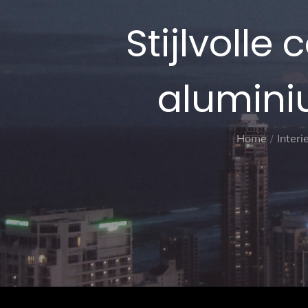
Stijlvolle
alumini
Home
Interi