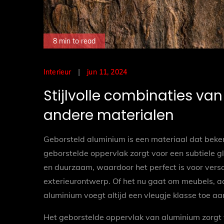
8 min to read
Posted
jun 11, 2024
Interieur
on
Stijlvolle combinaties va
andere materialen
Geborsteld aluminium is een materiaal dat bekend
geborstelde oppervlak zorgt voor een subtiele gla
en duurzaam, waardoor het perfect is voor versch
exterieurontwerp. Of het nu gaat om meubels, ac
aluminium voegt altijd een vleugje klasse toe aa
Het geborstelde oppervlak van aluminium zorgt vo