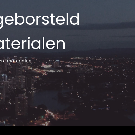
 geborsteld
terialen
ere materialen