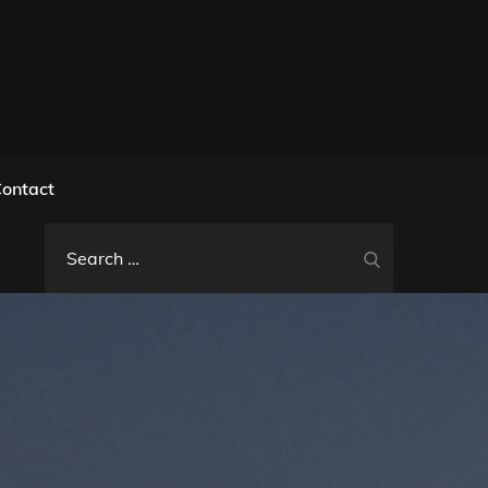
l
ontact
Search
Search
for: