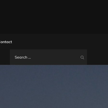
l
ontact
Search
Search
for: