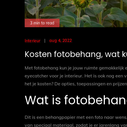
3 min to read
Posted
aug 4, 2022
Interieur
on
Kosten fotobehang, wat k
Met fotobehang kun je jouw ruimte gemakkelijk 
eyecatcher voor je interieur. Het is ook nog een
het je kosten? De opties, toepassingen en prijze
Wat is fotobeha
Dit is een behangpapier met een foto naar wens. 
van speciaal materiaal, zodat je er jarenlang va