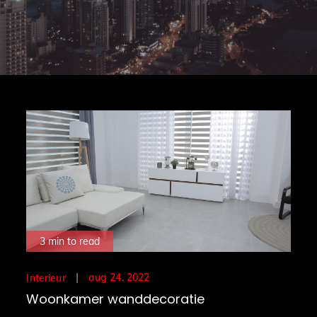
3 min to read
Posted
aug 24, 2022
Interieur
on
Woonkamer wanddecoratie