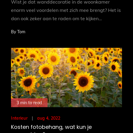
Wist je dat wanddecoratie in de woonkamer
enorm veel voordelen met zich mee brengt? Het is
dan ook zeker aan te raden om te kijken…
By
Tom
3 min to read
Posted
aug 4, 2022
Interieur
on
Kosten fotobehang, wat kun je