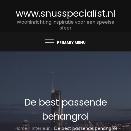
Skip
www.snusspecialist.nl
to
content
Wooninrichting inspiratie voor een speelse
sfeer
PRIMARY MENU
De best passende
behangrol
Home
Interieur
De best passende behangrol