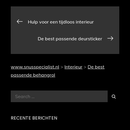
Bericht
Hulp voor een tijdloos interieur
navigatie
De best passende deursticker
www.snusspecialist.nl
>
Interieur
>
De best
passende behangrol
Search
Search
for:
RECENTE BERICHTEN