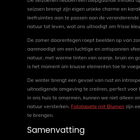
De seizoenen hebben een diepgaande invloed op o
seizoen brengt zijn eigen unieke charme en kara
leefruimtes aan te passen aan de veranderende 
natuur tot leven, wat ons uitnodigt om frisse kle
De zomer daarentegen roept beelden op van zon
aanmoedigt om een luchtige en ontspannen sfeer 
natuur, met warme tinten van oranje, bruin en go
is het moment om knusse elementen toe te voegen
De winter brengt een gevoel van rust en introsp
uitnodigende omgeving te creëren, perfect voor 
in ons huis te omarmen, kunnen we niet alleen o
natuur versterken.
Fototapete mit Blumen
zijn e
te brengen.
Samenvatting