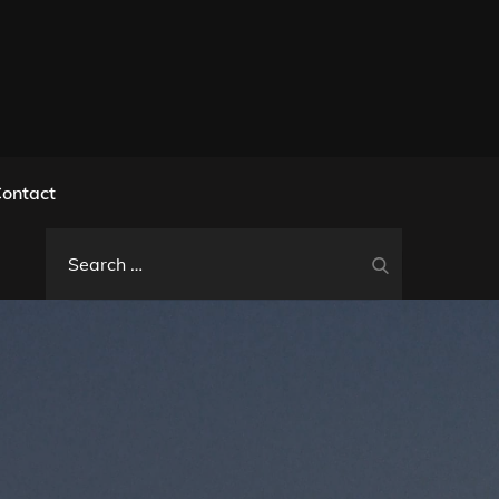
l
ontact
Search
Search
for: