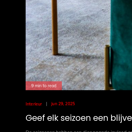
9 min to read
Posted
jun 29, 2025
Interieur
on
Geef elk seizoen een blijve