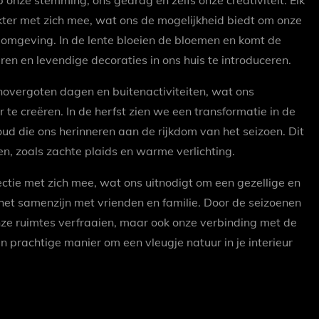
nze stemming, ons gedrag en zelfs onze creativiteit. Elk
kter met zich mee, wat ons de mogelijkheid biedt om onze
omgeving. In de lente bloeien de bloemen en komt de
uren en levendige decoraties in ons huis te introduceren.
overgoten dagen en buitenactiviteiten, wat ons
te creëren. In de herfst zien we een transformatie in de
ud die ons herinneren aan de rijkdom van het seizoen. Dit
, zoals zachte plaids en warme verlichting.
ectie met zich mee, wat ons uitnodigt om een gezellige en
het samenzijn met vrienden en familie. Door de seizoenen
nze ruimtes verfraaien, maar ook onze verbinding met de
en prachtige manier om een vleugje natuur in je interieur