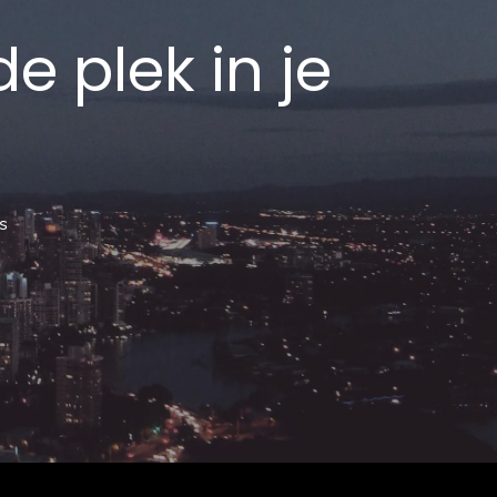
e plek in je
s