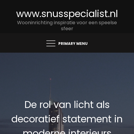
Skip
www.snusspecialist.nl
to
content
Wooninrichting inspiratie voor een speelse
sfeer
PRIMARY MENU
De rol van licht als
decoratief statement in
moderne interieurs