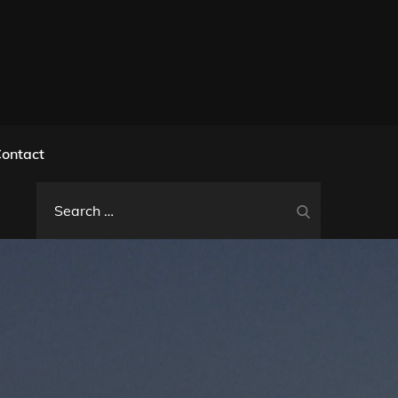
l
ontact
Search
Search
for: