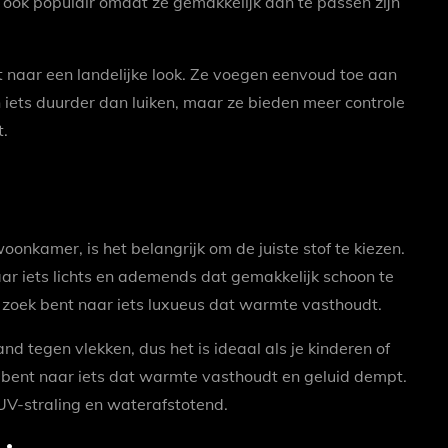
jn ook populair omdat ze gemakkelijk aan te passen zijn
nt naar een landelijke look. Ze voegen eenvoud toe aan
n iets duurder dan luiken, maar ze bieden meer controle
t.
onkamer, is het belangrijk om de juiste stof te kiezen.
aar iets lichts en ademends dat gemakkelijk schoon te
p zoek bent naar iets luxueus dat warmte vasthoudt.
d tegen vlekken, dus het is ideaal als je kinderen of
ek bent naar iets dat warmte vasthoudt en geluid dempt.
 UV-straling en waterafstotend.