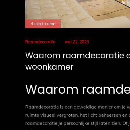
4 min to read
Posted
mei 22, 2023
Raamdecoratie
on
Waarom raamdecoratie ee
woonkamer
Waarom raamdec
Raamdecoratie is een geweldige manier om je w
ruimte visueel vergroten, het licht beheersen en
raamdecoratie je persoonlijke stijl laten zien. Of 