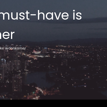
must-have is
mer
elke woonkamer