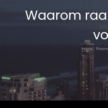
Waarom raam
vo
Home
Raamd