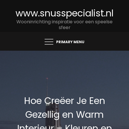
Skip
www.snusspecialist.nl
to
content
Wooninrichting inspiratie voor een speelse
sfeer
PRIMARY MENU
Hoe Creëer Je Een
Gezellig en Warm
Interieur – Kleuren en