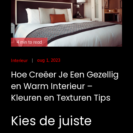
4 min to read
Posted
aug 1, 2023
Interieur
on
Hoe Creëer Je Een Gezellig
en Warm Interieur –
Kleuren en Texturen Tips
Kies de juiste