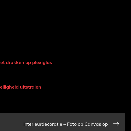
et drukken op plexiglas
lligheid uitstralen
Interieurdecoratie – Foto op Canvas op