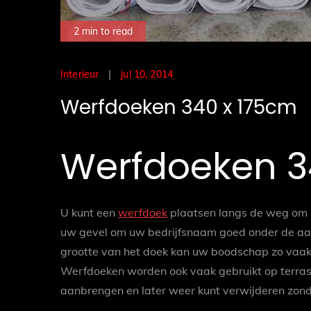
2 min to read
Posted
jul 10, 2014
Interieur
on
Werfdoeken 340 x 175cm
Werfdoeken 3
U kunt een
werfdoek
plaatsen langs de weg om b
uw gevel om uw bedrijfsnaam goed onder de aan
grootte van het doek kan uw boodschap zo vaa
Werfdoeken worden ook vaak gebruikt op terras
aanbrengen en later weer kunt verwijderen zon