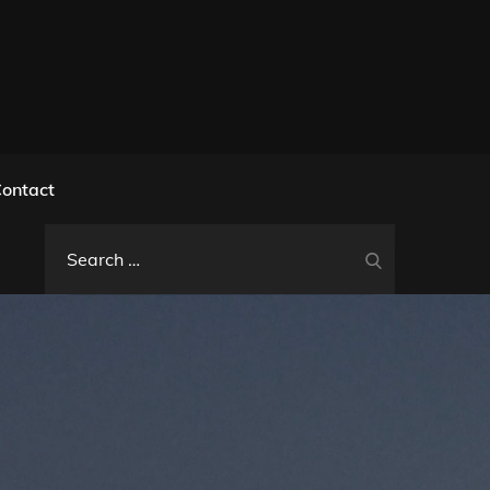
l
ontact
Search
Search
for: