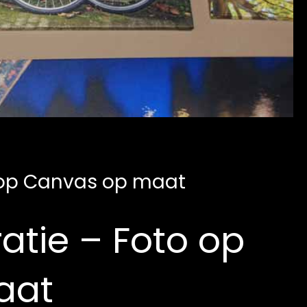
o op Canvas op maat
atie – Foto op
aat