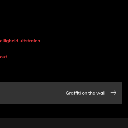
lligheid uitstralen
hout
Graffiti on the wall