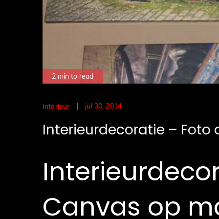
2 min to read
Posted
jul 30, 2014
Interieur
on
Interieurdecoratie – Fot
Interieurdecor
Canvas op m