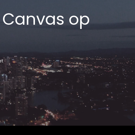
p Canvas op
at