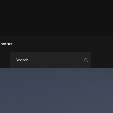
l
ontact
Search
Search
for: