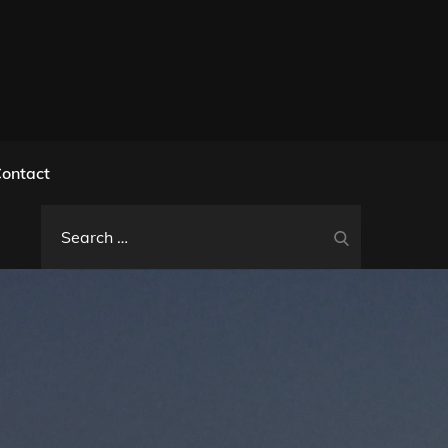
l
ontact
Search
Search
for: