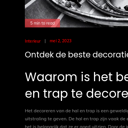
5 min to read
Posted
mei 2, 2023
Interieur
on
Ontdek de beste decoratie
Waarom is het be
en trap te decor
Het decoreren van de hal en trap is een geweldig
uitstraling te geven. De hal en trap zijn vaak d
het is belangrijk dat ze er goed uitzien. Door de