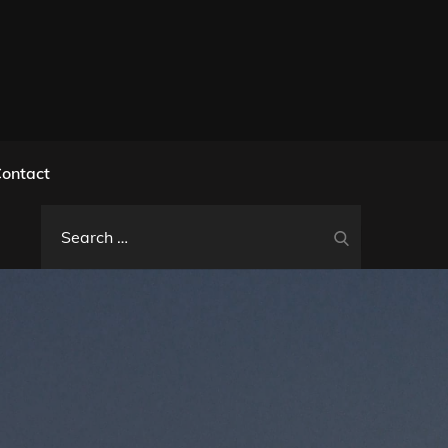
l
ontact
Search
Search
for: