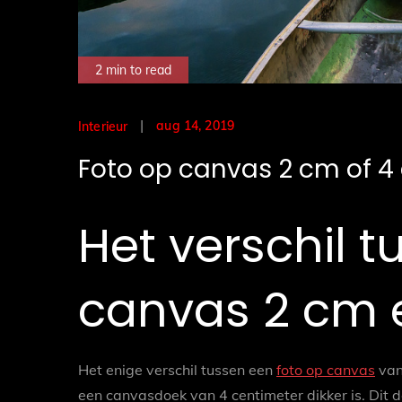
2 min to read
Posted
aug 14, 2019
Interieur
on
Foto op canvas 2 cm of 4
Het verschil t
canvas 2 cm 
Het enige verschil tussen een
foto op canvas
van
een canvasdoek van 4 centimeter dikker is. Dit d