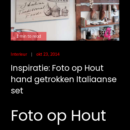
1 min to read
Posted
okt 23, 2014
Interieur
on
Inspiratie: Foto op Hout
hand getrokken Italiaanse
set
Foto op Hout