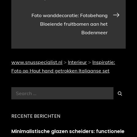
navigatie
Foto wanddecoratie: Fotobehang
Bloeiende fruitbomen aan het
Bodenmeer
www.snusspecialist.nl
>
Interieur
>
Inspiratie:
Foto op Hout hand getrokken Italiaanse set
Search
Search
for:
RECENTE BERICHTEN
Minimalistische glazen scheiders: functionele