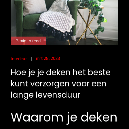
3 min to read
Posted
mrt 28, 2023
Interieur
on
Hoe je je deken het beste
kunt verzorgen voor een
lange levensduur
Waarom je deken