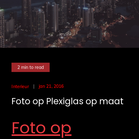
2 min to read
Posted
jan 21, 2016
Interieur
on
Foto op Plexiglas op maat
Foto op