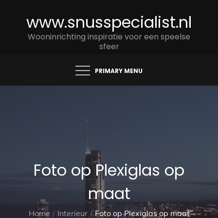
Skip
www.snusspecialist.nl
to
content
Wooninrichting inspiratie voor een speelse
sfeer
PRIMARY MENU
Foto op Plexiglas op
maat
Home
Interieur
Foto op Plexiglas op maat