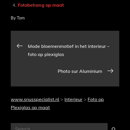
Fotobehang op maat
By
Tom
Bericht
Mode bloemenmotief in het interieur –
foto op plexiglas
navigatie
Photo sur Aluminium
www.snusspecialist.nl
>
Interieur
>
Foto op
Plexiglas op maat
Search