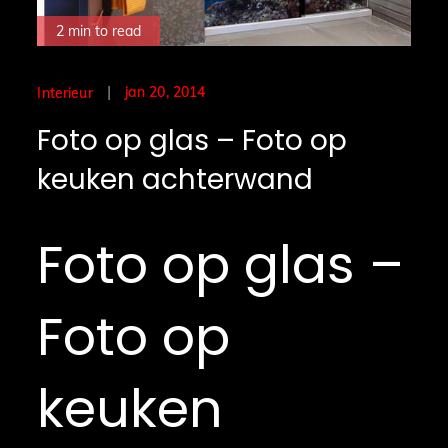
2 min to read
Posted
jan 20, 2014
Interieur
on
Foto op glas – Foto op
keuken achterwand
Foto op glas –
Foto op
keuken