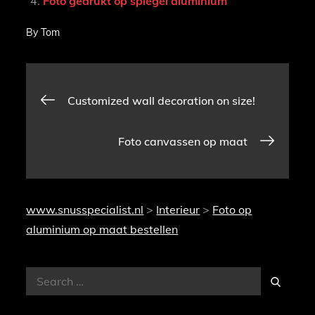
Foto gedrukt op spiegel aluminium
By
Tom
Bericht
Customized wall decoration on size!
navigatie
Foto canvassen op maat
www.snusspecialist.nl
>
Interieur
>
Foto op
aluminium op maat bestellen
Search
Search
for: