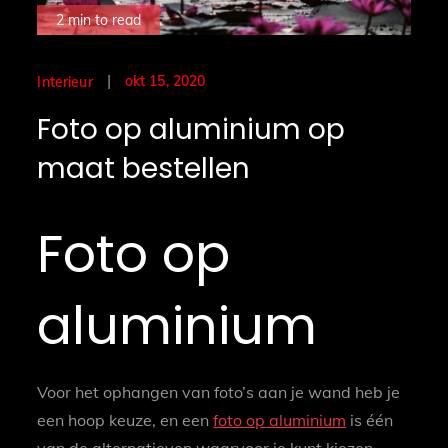
2 min to read
Posted
okt 15, 2020
Interieur
on
Foto op aluminium op
maat bestellen
Foto op
aluminium
Voor het ophangen van foto’s aan je wand heb je
een hoop keuze, en een
foto op aluminium
is één
van de alternatieven waarvoor je kunt kiezen.