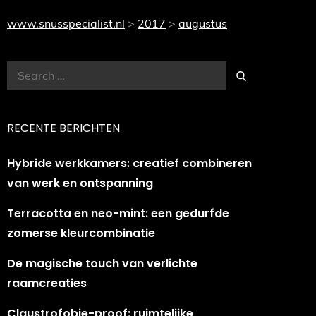
www.snusspecialist.nl
>
2017
>
augustus
Search
Search
for:
RECENTE BERICHTEN
Hybride werkkamers: creatief combineren
van werk en ontspanning
Terracotta en neo-mint: een gedurfde
zomerse kleurcombinatie
De magische touch van verlichte
raamcreaties
Claustrofobie-proof: ruimtelijke