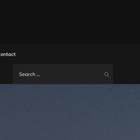
l
ontact
Search
Search
for: